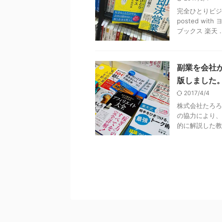
完全ひとりビジ
posted wit
ブックス 楽天 ..
副業を会社
版しました
2017/4/4
株式会社たろろ
の協力により、
的に解説した教