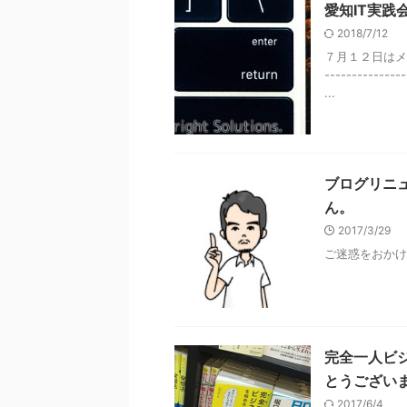
愛知IT実
2018/7/12
７月１２日はメ
------------
...
ブログリニ
ん。
2017/3/29
ご迷惑をおかけ
完全一人ビ
とうござい
2017/6/4