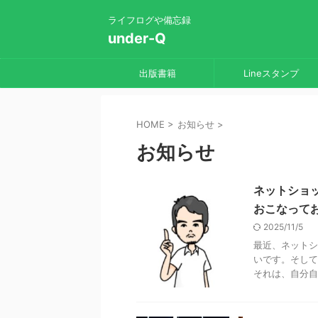
ライフログや備忘録
under-Q
出版書籍
Lineスタンプ
HOME
>
お知らせ
>
お知らせ
ネットショ
おこなって
2025/11/5
最近、ネットシ
いです。そして
それは、自分自