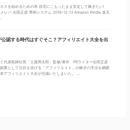
ネスを始めるための本 自宅にこもったまま安定して稼ぎたい!
h ヨメレバ 右田正彦 秀和システム 2016-12-13 Amazon Kindle 楽天
.
が公認する時代はすぐそこ？アフィリエイト大全を出
。
ぐ代表取締社長「土屋周太郎」監修/著作 PRライター右田正彦
副業として注目を浴びる「アフィリエイト」の稼ぎの手法を網羅
本アフィリエイト大全が完成いたしまいた。 ...