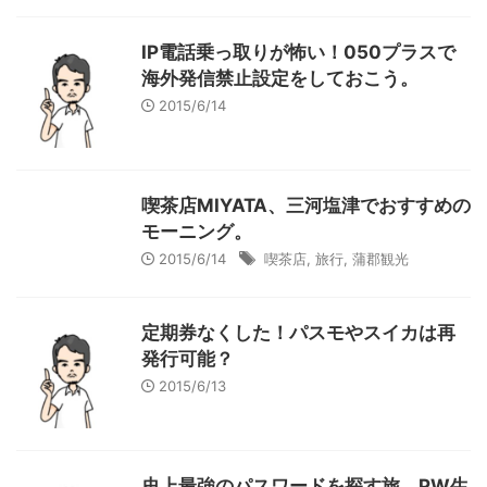
IP電話乗っ取りが怖い！050プラスで
海外発信禁止設定をしておこう。
2015/6/14
喫茶店MIYATA、三河塩津でおすすめの
モーニング。
2015/6/14
喫茶店
,
旅行
,
蒲郡観光
定期券なくした！パスモやスイカは再
発行可能？
2015/6/13
史上最強のパスワードを探す旅。PW生