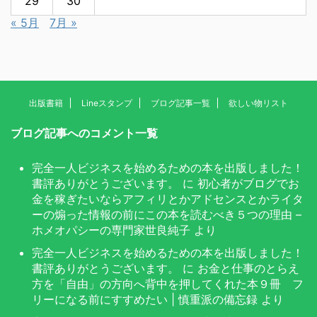
29
30
« 5月
7月 »
出版書籍
Lineスタンプ
ブログ記事一覧
欲しい物リスト
ブログ記事へのコメント一覧
完全一人ビジネスを始めるための本を出版しました！
書評ありがとうございます。
に
初心者がブログでお
金を稼ぎたいならアフィリとかアドセンスとかライタ
ーの煽った情報の前にこの本を読むべき５つの理由 –
ホメオパシーの専門家世良純子
より
完全一人ビジネスを始めるための本を出版しました！
書評ありがとうございます。
に
お金と仕事のとらえ
方を「自由」の方向へ背中を押してくれた本９冊 フ
リーになる前にすすめたい | 慎重派の備忘録
より