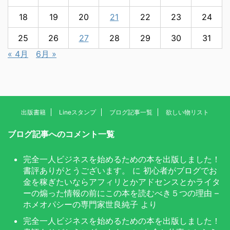
18
19
20
21
22
23
24
25
26
27
28
29
30
31
« 4月
6月 »
出版書籍
Lineスタンプ
ブログ記事一覧
欲しい物リスト
ブログ記事へのコメント一覧
完全一人ビジネスを始めるための本を出版しました！
書評ありがとうございます。
に
初心者がブログでお
金を稼ぎたいならアフィリとかアドセンスとかライタ
ーの煽った情報の前にこの本を読むべき５つの理由 –
ホメオパシーの専門家世良純子
より
完全一人ビジネスを始めるための本を出版しました！