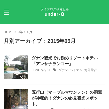
ライフログや備忘録
under-Q
HOME
>
0年
>
0月
月別アーカイブ：2015年05月
ダナン観光でお勧めリゾートホテル
「アンサナランコー」
2017/3/31
ダナン
,
ベトナム
,
海外旅行
五行山（マーブルマウンテン）の洞窟
が神秘的！ダナンの必見観光スポッ
ト。