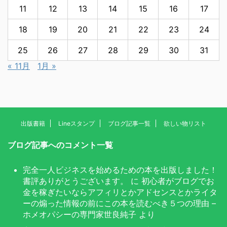
11
12
13
14
15
16
17
18
19
20
21
22
23
24
25
26
27
28
29
30
31
« 11月
1月 »
出版書籍
Lineスタンプ
ブログ記事一覧
欲しい物リスト
ブログ記事へのコメント一覧
完全一人ビジネスを始めるための本を出版しました！
書評ありがとうございます。
に
初心者がブログでお
金を稼ぎたいならアフィリとかアドセンスとかライタ
ーの煽った情報の前にこの本を読むべき５つの理由 –
ホメオパシーの専門家世良純子
より