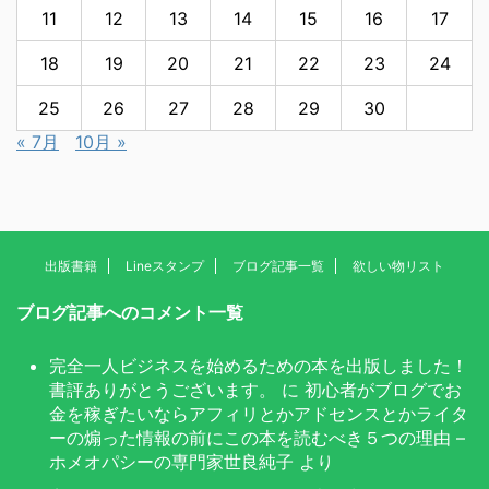
11
12
13
14
15
16
17
18
19
20
21
22
23
24
25
26
27
28
29
30
« 7月
10月 »
出版書籍
Lineスタンプ
ブログ記事一覧
欲しい物リスト
ブログ記事へのコメント一覧
完全一人ビジネスを始めるための本を出版しました！
書評ありがとうございます。
に
初心者がブログでお
金を稼ぎたいならアフィリとかアドセンスとかライタ
ーの煽った情報の前にこの本を読むべき５つの理由 –
ホメオパシーの専門家世良純子
より