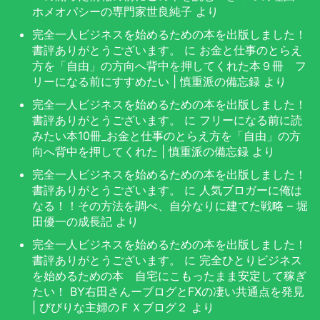
ホメオパシーの専門家世良純子
より
完全一人ビジネスを始めるための本を出版しました！
書評ありがとうございます。
に
お金と仕事のとらえ
方を「自由」の方向へ背中を押してくれた本９冊 フ
リーになる前にすすめたい | 慎重派の備忘録
より
完全一人ビジネスを始めるための本を出版しました！
書評ありがとうございます。
に
フリーになる前に読
みたい本10冊_お金と仕事のとらえ方を「自由」の方
向へ背中を押してくれた | 慎重派の備忘録
より
完全一人ビジネスを始めるための本を出版しました！
書評ありがとうございます。
に
人気ブロガーに俺は
なる！！その方法を調べ、自分なりに建てた戦略 – 堀
田優一の成長記
より
完全一人ビジネスを始めるための本を出版しました！
書評ありがとうございます。
に
完全ひとりビジネス
を始めるための本 自宅にこもったまま安定して稼ぎ
たい！ BY右田さんーブログとFXの凄い共通点を発見
| びびりな主婦のＦＸブログ２
より