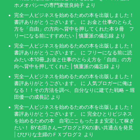
ホメオパシーの専門家世良純子
より
完全一人ビジネスを始めるための本を出版しました！
書評ありがとうございます。
に
お金と仕事のとらえ
方を「自由」の方向へ背中を押してくれた本９冊 フ
リーになる前にすすめたい | 慎重派の備忘録
より
完全一人ビジネスを始めるための本を出版しました！
書評ありがとうございます。
に
フリーになる前に読
みたい本10冊_お金と仕事のとらえ方を「自由」の方
向へ背中を押してくれた | 慎重派の備忘録
より
完全一人ビジネスを始めるための本を出版しました！
書評ありがとうございます。
に
人気ブロガーに俺は
なる！！その方法を調べ、自分なりに建てた戦略 – 堀
田優一の成長記
より
完全一人ビジネスを始めるための本を出版しました！
書評ありがとうございます。
に
完全ひとりビジネス
を始めるための本 自宅にこもったまま安定して稼ぎ
たい！ BY右田さんーブログとFXの凄い共通点を発見
| びびりな主婦のＦＸブログ２
より