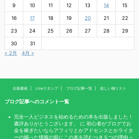
9
10
11
12
13
14
15
16
17
18
19
20
21
22
23
24
25
26
27
28
29
30
31
« 2月
4月 »
出版書籍
Lineスタンプ
ブログ記事一覧
欲しい物リスト
ブログ記事へのコメント一覧
完全一人ビジネスを始めるための本を出版しました！
書評ありがとうございます。
に
初心者がブログでお
金を稼ぎたいならアフィリとかアドセンスとかライタ
ーの煽った情報の前にこの本を読むべき５つの理由 –