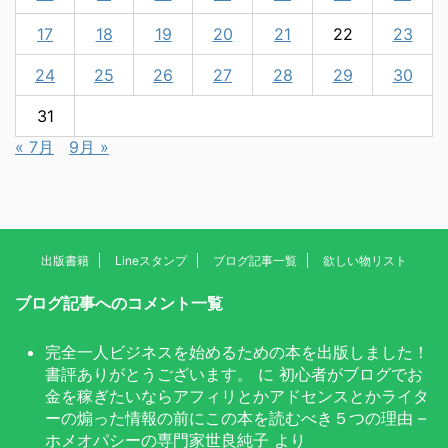
17
18
19
20
21
22
23
24
25
26
27
28
29
30
31
« 7月
9月 »
出版書籍
Lineスタンプ
ブログ記事一覧
欲しい物リスト
ブログ記事へのコメント一覧
完全一人ビジネスを始めるための本を出版しました！
書評ありがとうございます。
に
初心者がブログでお
金を稼ぎたいならアフィリとかアドセンスとかライタ
ーの煽った情報の前にこの本を読むべき５つの理由 –
ホメオパシーの専門家世良純子
より