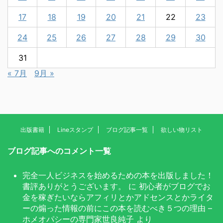
17
18
19
20
21
22
23
24
25
26
27
28
29
30
31
« 7月
9月 »
出版書籍
Lineスタンプ
ブログ記事一覧
欲しい物リスト
ブログ記事へのコメント一覧
完全一人ビジネスを始めるための本を出版しました！
書評ありがとうございます。
に
初心者がブログでお
金を稼ぎたいならアフィリとかアドセンスとかライタ
ーの煽った情報の前にこの本を読むべき５つの理由 –
ホメオパシーの専門家世良純子
より