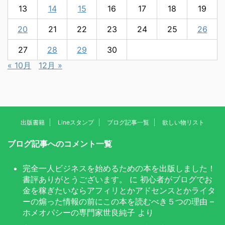
13
14
15
16
17
18
19
20
21
22
23
24
25
26
27
28
29
30
« 10月
12月 »
出版書籍
Lineスタンプ
ブログ記事一覧
欲しい物リスト
ブログ記事へのコメント一覧
完全一人ビジネスを始めるための本を出版しました！
書評ありがとうございます。
に
初心者がブログでお
金を稼ぎたいならアフィリとかアドセンスとかライタ
ーの煽った情報の前にこの本を読むべき５つの理由 –
ホメオパシーの専門家世良純子
より