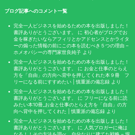
ブログ記事へのコメント一覧
完全一人ビジネスを始めるための本を出版しました！
書評ありがとうございます。
に
初心者がブログでお
金を稼ぎたいならアフィリとかアドセンスとかライタ
ーの煽った情報の前にこの本を読むべき５つの理由 –
ホメオパシーの専門家世良純子
より
完全一人ビジネスを始めるための本を出版しました！
書評ありがとうございます。
に
お金と仕事のとらえ
方を「自由」の方向へ背中を押してくれた本９冊 フ
リーになる前にすすめたい | 慎重派の備忘録
より
完全一人ビジネスを始めるための本を出版しました！
書評ありがとうございます。
に
フリーになる前に読
みたい本10冊_お金と仕事のとらえ方を「自由」の方
向へ背中を押してくれた | 慎重派の備忘録
より
完全一人ビジネスを始めるための本を出版しました！
書評ありがとうございます。
に
人気ブロガーに俺は
なる！！その方法を調べ、自分なりに建てた戦略 – 堀