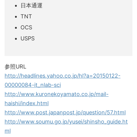
日本通運
TNT
OCS
USPS
参照URL
http://headlines.yahoo.co.jp/hl?a=20150122-
00000084-it_nlab-sci
http://www.kuronekoyamato.co.jp/mail-
haishi/index.html
http://www.post.japanpost.jp/question/57.html
http://www.soumu.go.jp/yusei/shinsho_guide.ht
ml