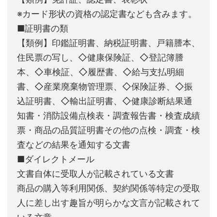
※カード形状の資格の認定書なども含みます。
■証明書の類
【類例】印鑑証明書、納税証明書、戸籍謄本、
住民票の写し、◇健康保険証、◇登記簿謄
本、◇車検証、◇履歴書、◇給与支払明細
書、◇産業廃棄物管理票、◇保険証券、◇振
込証明書、◇輸出証明書、◇健康診断結果通
知書・消防設備点検表・調査報告書・検査成績
票・商品の品質証明書その他の点検・調査・検
査などの結果を通知する文書
■ダイレクトメール
文書自体に受取人が記載されている文書
商品の購入等利用関係、契約関係等特定の受取
人に差し出す趣旨が明らかな文言が記載されて